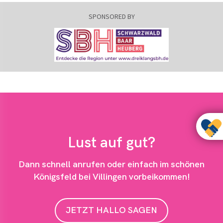
Lust auf gut?
Dann schnell anrufen oder einfach im schönen
Königsfeld bei Villingen vorbeikommen!
JETZT HALLO SAGEN